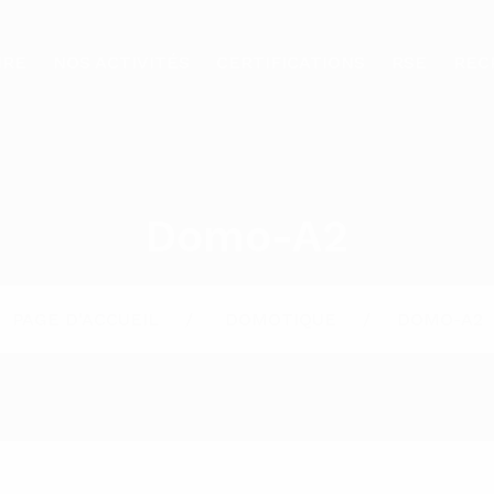
IRE
NOS ACTIVITÉS
CERTIFICATIONS
RSE
REC
Domo-A2
PAGE D'ACCUEIL
DOMOTIQUE
DOMO-A2