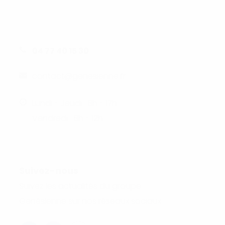
04 77 40 15 30
contact@genesienne.fr
Lundi - Jeudi : 8h - 17h
Vendredi : 8h - 12h
Suivez-nous
Suivez les actualités du groupe
Genésienne sur nos réseaux sociaux