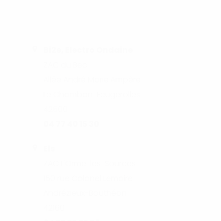
Bi2e, Electro Ondaine
ZAC du Bec
Allée André Marie Ampère
Le Chambon-Feugerolles
42500
04 77 40 15 30
Els
ZAC L'Orme-les-Sources
150 rue Colonel Lemaire
Andrézieux-Bouthéon
42160