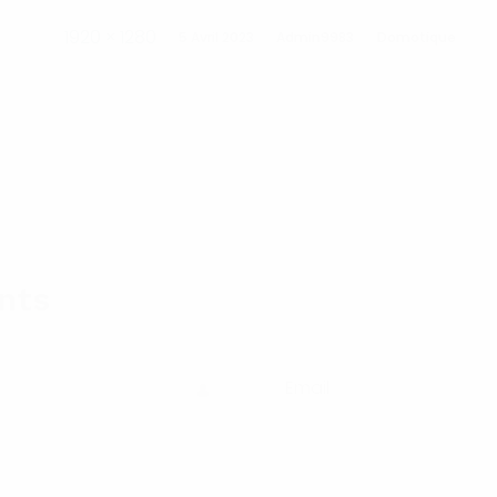
1920 × 1280
5 Avril 2023
Admin9983
Domotique
nts